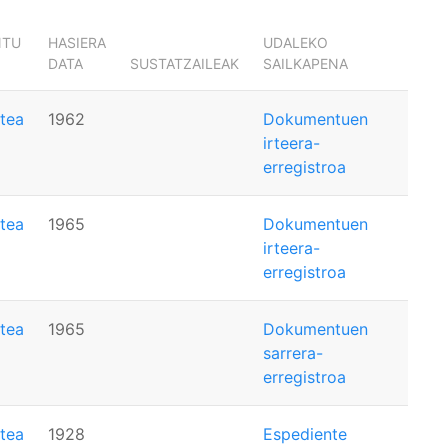
NTU
HASIERA
UDALEKO
DATA
SUSTATZAILEAK
SAILKAPENA
tea
1962
Dokumentuen
irteera-
erregistroa
tea
1965
Dokumentuen
irteera-
erregistroa
tea
1965
Dokumentuen
sarrera-
erregistroa
tea
1928
Espediente