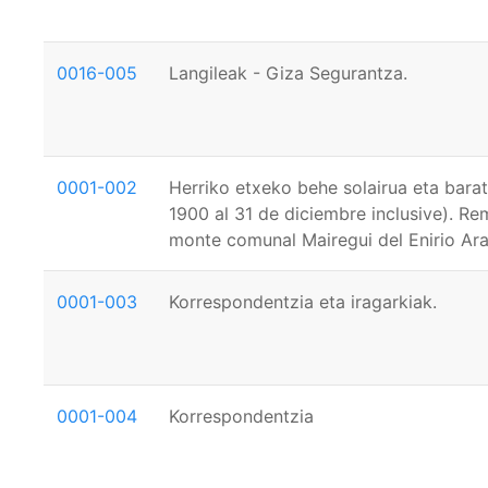
0016-005
Langileak - Giza Segurantza.
0001-002
Herriko etxeko behe solairua eta barat
1900 al 31 de diciembre inclusive). Re
monte comunal Mairegui del Enirio Aral
0001-003
Korrespondentzia eta iragarkiak.
0001-004
Korrespondentzia