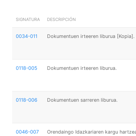
SIGNATURA
DESCRIPCIÓN
0034-011
Dokumentuen irteeren liburua [Kopia].
0118-005
Dokumentuen irteeren liburua.
0118-006
Dokumentuen sarreren liburua.
0046-007
Orendaingo Idazkariaren kargu hartze