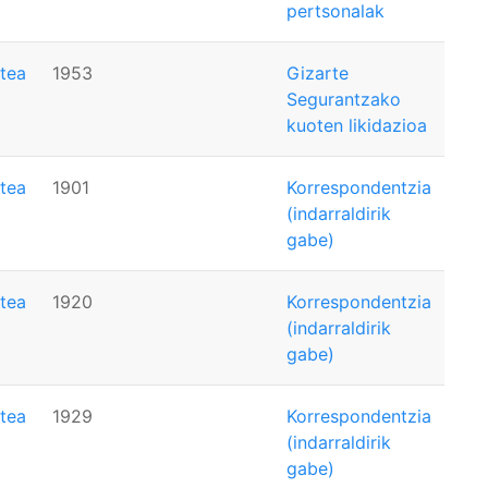
pertsonalak
tea
1953
Gizarte
Segurantzako
kuoten likidazioa
tea
1901
Korrespondentzia
(indarraldirik
gabe)
tea
1920
Korrespondentzia
(indarraldirik
gabe)
tea
1929
Korrespondentzia
(indarraldirik
gabe)