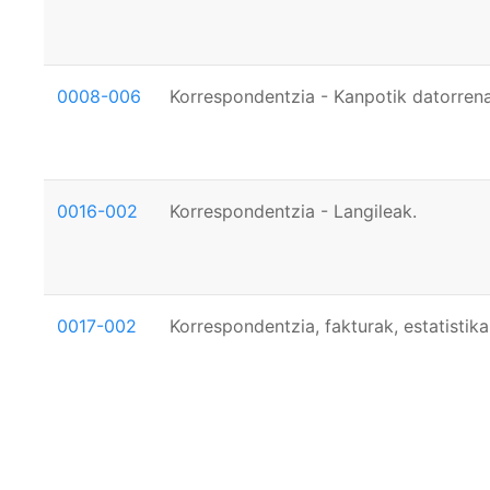
0008-006
Korrespondentzia - Kanpotik datorrena
0016-002
Korrespondentzia - Langileak.
0017-002
Korrespondentzia, fakturak, estatistika
Paginación