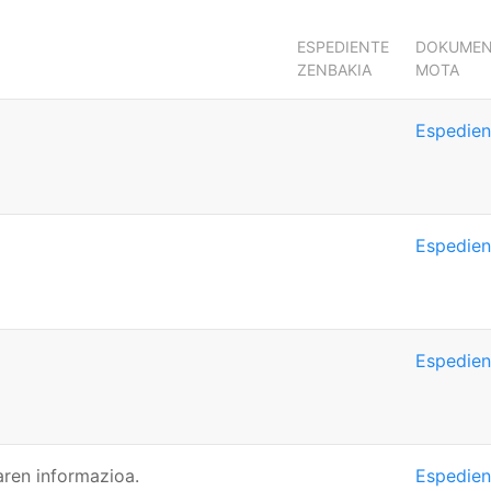
ESPEDIENTE
DOKUME
ZENBAKIA
MOTA
Espedien
Espedien
Espedien
aren informazioa.
Espedien