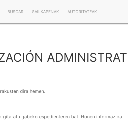
Navegación
BUSCAR
SAILKAPENAK
AUTORITATEAK
principal
IZACIÓN ADMINISTRAT
erakusten dira hemen.
argitaratu gabeko espedienteren bat. Honen informazioa