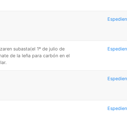
Espedien
zaren subasta(el 1º de julio de
Espedien
mate de la leña para carbón en el
ar.
Espedien
Espedien