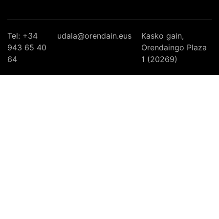
Tel: +34
udala@orendain.eus
Kasko gain,
943 65 40
Orendaingo Plaza
64
1 (20269)