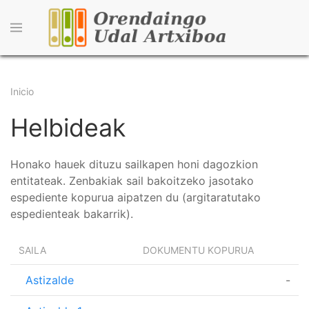
Pasar
al
contenido
principal
Sobrescribir
Inicio
enlaces
Helbideak
de
ayuda
Honako hauek dituzu sailkapen honi dagozkion
entitateak. Zenbakiak sail bakoitzeko jasotako
a
espediente kopurua aipatzen du (argitaratutako
la
espedienteak bakarrik).
navegación
SAILA
DOKUMENTU KOPURUA
Astizalde
-