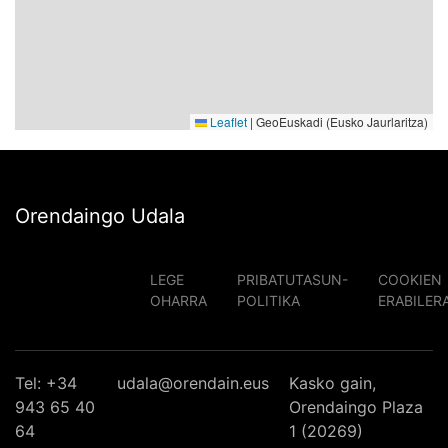
Leaflet
|
GeoEuskadi (Eusko Jaurlaritza)
Orendaingo Udala
LEGE
PRIBATUTASUN-
COOKIEN
OHARRA
POLITIKA
ERABILER
Tel: +34
udala@orendain.eus
Kasko gain,
943 65 40
Orendaingo Plaza
64
1 (20269)