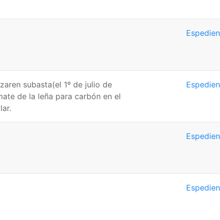
Espedien
zaren subasta(el 1º de julio de
Espedien
mate de la leña para carbón en el
ar.
Espedien
Espedien