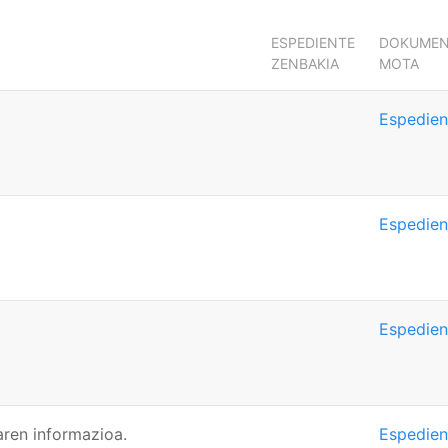
ESPEDIENTE
DOKUME
ZENBAKIA
MOTA
Espedien
Espedien
Espedien
aren informazioa.
Espedien