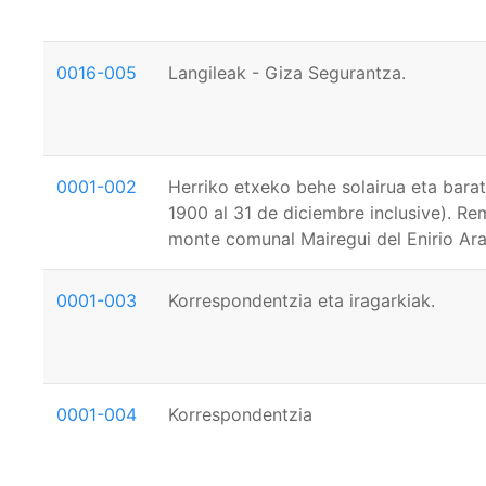
0016-005
Langileak - Giza Segurantza.
0001-002
Herriko etxeko behe solairua eta barat
1900 al 31 de diciembre inclusive). Re
monte comunal Mairegui del Enirio Aral
0001-003
Korrespondentzia eta iragarkiak.
0001-004
Korrespondentzia