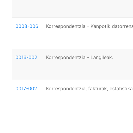
0008-006
Korrespondentzia - Kanpotik datorrena
0016-002
Korrespondentzia - Langileak.
0017-002
Korrespondentzia, fakturak, estatistika
Paginación