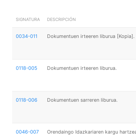
SIGNATURA
DESCRIPCIÓN
0034-011
Dokumentuen irteeren liburua [Kopia].
0118-005
Dokumentuen irteeren liburua.
0118-006
Dokumentuen sarreren liburua.
0046-007
Orendaingo Idazkariaren kargu hartze