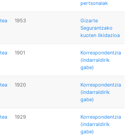
pertsonalak
tea
1953
Gizarte
Segurantzako
kuoten likidazioa
tea
1901
Korrespondentzia
(indarraldirik
gabe)
tea
1920
Korrespondentzia
(indarraldirik
gabe)
tea
1929
Korrespondentzia
(indarraldirik
gabe)