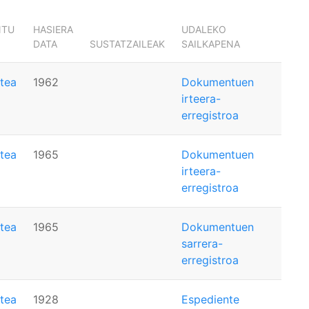
NTU
HASIERA
UDALEKO
DATA
SUSTATZAILEAK
SAILKAPENA
tea
1962
Dokumentuen
irteera-
erregistroa
tea
1965
Dokumentuen
irteera-
erregistroa
tea
1965
Dokumentuen
sarrera-
erregistroa
tea
1928
Espediente