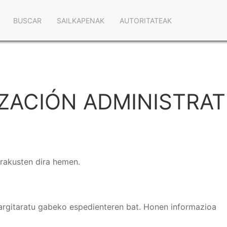
Navegación
BUSCAR
SAILKAPENAK
AUTORITATEAK
principal
IZACIÓN ADMINISTRAT
erakusten dira hemen.
argitaratu gabeko espedienteren bat. Honen informazioa