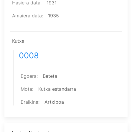
Hasiera data
1931
Amaiera data
1935
Kutxa
0008
Egoera
Beteta
Mota
Kutxa estandarra
Eraikina
Artxiboa