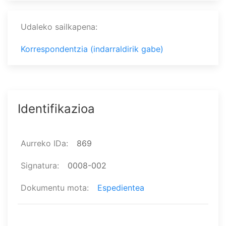
Udaleko sailkapena
Korrespondentzia (indarraldirik gabe)
Identifikazioa
Aurreko IDa
869
Signatura
0008-002
Dokumentu mota
Espedientea