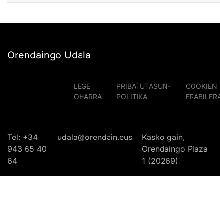
Orendaingo Udala
LEGE
PRIBATUTASUN-
COOKIEN
OHARRA
POLITIKA
ERABILER
Tel: +34
udala@orendain.eus
Kasko gain,
943 65 40
Orendaingo Plaza
64
1 (20269)