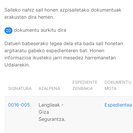
Saileko nahiz sail honen azpisailetako dokumentuak
erakusten dira hemen.
dokumentu aurkitu dira
20
Datuen babeserako legea dela eta bada sail honetan
argitaratu gabeko espedienteren bat. Honen
informazioa ikusteko jarri mesedez harremanetan
Udalarekin.
ESPEDIENTE
DOKUMENTU
SIGNATURA
AZALPENA
ZENBAKIA
MOTA
0016-005
Langileak -
Espedientea
Giza
Segurantza.