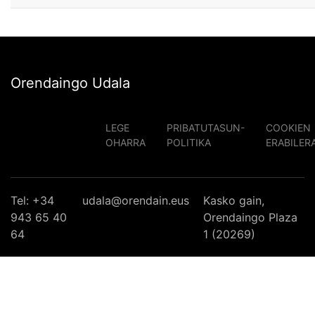
Orendaingo Udala
LEGE
PRIBATUTASUN-
COOKIEN
OHARRA
POLITIKA
ERABILER
Tel: +34
udala@orendain.eus
Kasko gain,
943 65 40
Orendaingo Plaza
64
1 (20269)