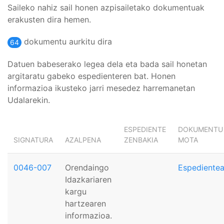
Saileko nahiz sail honen azpisailetako dokumentuak
erakusten dira hemen.
dokumentu aurkitu dira
64
Datuen babeserako legea dela eta bada sail honetan
argitaratu gabeko espedienteren bat. Honen
informazioa ikusteko jarri mesedez harremanetan
Udalarekin.
ESPEDIENTE
DOKUMENTU
SIGNATURA
AZALPENA
ZENBAKIA
MOTA
0046-007
Orendaingo
Espediente
Idazkariaren
kargu
hartzearen
informazioa.