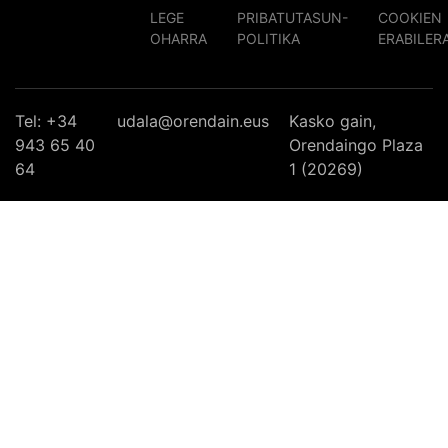
LEGE
PRIBATUTASUN-
COOKIEN
OHARRA
POLITIKA
ERABILER
Tel: +34
udala@orendain.eus
Kasko gain,
943 65 40
Orendaingo Plaza
64
1 (20269)