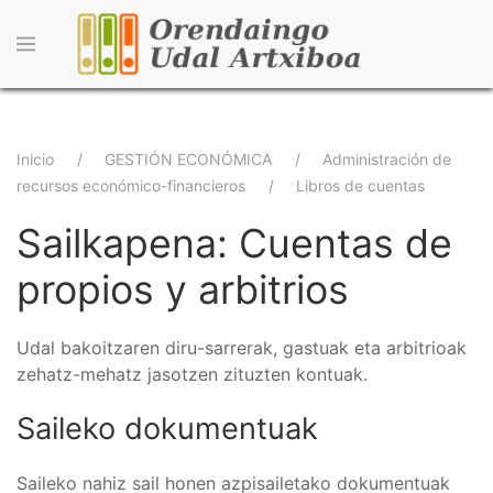
Pasar
al
contenido
principal
Sobrescribir
Inicio
GESTIÓN ECONÓMICA
Administración de
recursos económico-financieros
Libros de cuentas
enlaces
Sailkapena: Cuentas de
de
ayuda
propios y arbitrios
a
Udal bakoitzaren diru-sarrerak, gastuak eta arbitrioak
la
zehatz-mehatz jasotzen zituzten kontuak.
navegación
Saileko dokumentuak
Saileko nahiz sail honen azpisailetako dokumentuak