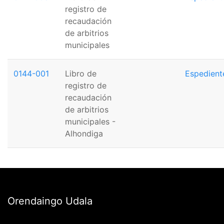
registro de
recaudación
de arbitrios
municipales
0144-001
Libro de
Espedient
registro de
recaudación
de arbitrios
municipales -
Alhondiga
Orendaingo Udala