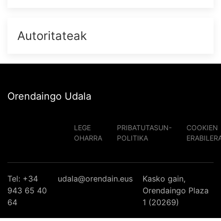
Autoritateak
Orendaingo Udala
LEGE
PRIBATUTASUN-
COOKIEN
OHARRA
POLITIKA
ERABILER
Tel: +34
udala@orendain.eus
Kasko gain,
943 65 40
Orendaingo Plaza
64
1 (20269)