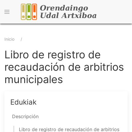
Pasar
al
contenido
principal
Sobrescribir
Inicio
enlaces
Libro de registro de
de
recaudación de arbitrios
ayuda
municipales
a
la
navegación
Edukiak
Descripción
Libro de registro de recaudación de arbitrios