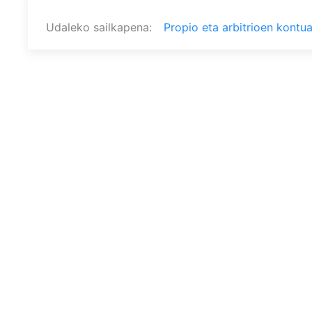
Udaleko sailkapena
Propio eta arbitrioen kontu