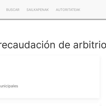
Navegación
BUSCAR
SAILKAPENAK
AUTORITATEAK
principal
 recaudación de arbitri
unicipales