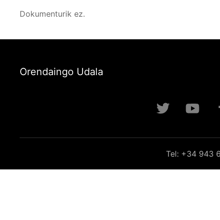
Dokumenturik ez.
Orendaingo Udala
Tel: +34 943 