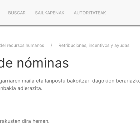
Navegación
BUSCAR
SAILKAPENAK
AUTORITATEAK
principal
 del recursos humanos
Retribuciones, incentivos y ayudas
 de nóminas
arriaren maila eta lanpostu bakoitzari dagokion berariazk
enbakia adierazita.
erakusten dira hemen.