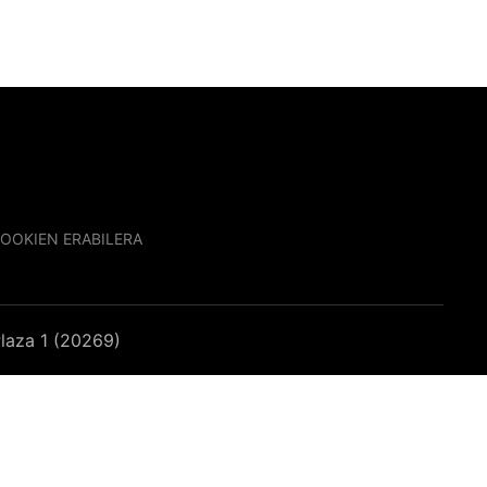
OOKIEN ERABILERA
laza 1 (20269)