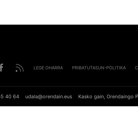
LEGE OHARRA
PRIBATUTASUN-POLITIKA
C
65 40 64
udala@orendain.eus
Kasko gain, Orendaingo P