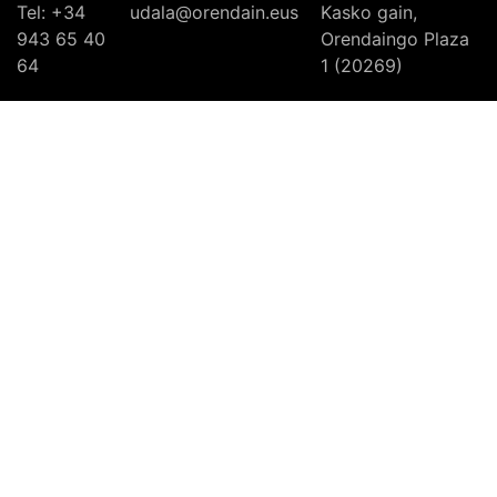
Tel: +34
udala@orendain.eus
Kasko gain,
943 65 40
Orendaingo Plaza
64
1 (20269)