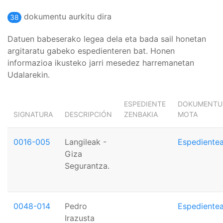
dokumentu aurkitu dira
38
Datuen babeserako legea dela eta bada sail honetan
argitaratu gabeko espedienteren bat. Honen
informazioa ikusteko jarri mesedez harremanetan
Udalarekin.
ESPEDIENTE
DOKUMENTU
SIGNATURA
DESCRIPCIÓN
ZENBAKIA
MOTA
0016-005
Langileak -
Espediente
Giza
Segurantza.
0048-014
Pedro
Espediente
Irazusta