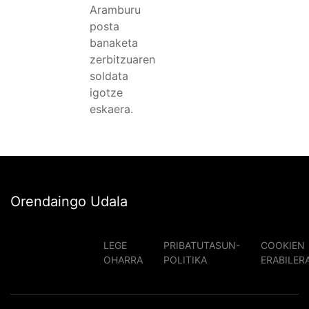
Aramburu
posta
banaketa
zerbitzuaren
soldata
igotze
eskaera.
Orendaingo Udala
LEGE
PRIBATUTASUN-
COOKIEN
OHARRA
POLITIKA
ERABILER