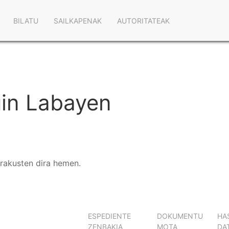
Main
BILATU
SAILKAPENAK
AUTORITATEAK
navigation
uin Labayen
erakusten dira hemen.
ESPEDIENTE
DOKUMENTU
HA
ZENBAKIA
MOTA
DA