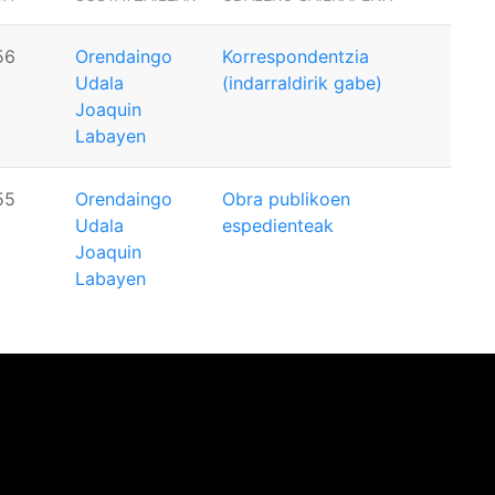
56
Orendaingo
Korrespondentzia
Udala
(indarraldirik gabe)
Joaquin
Labayen
55
Orendaingo
Obra publikoen
Udala
espedienteak
Joaquin
Labayen