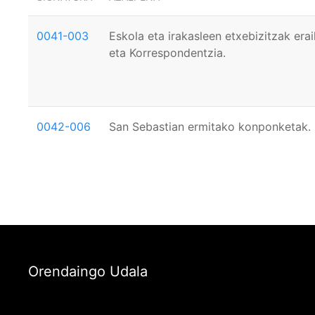
0041-003
Eskola eta irakasleen etxebizitzak era
eta Korrespondentzia.
0042-006
San Sebastian ermitako konponketak.
Orendaingo Udala