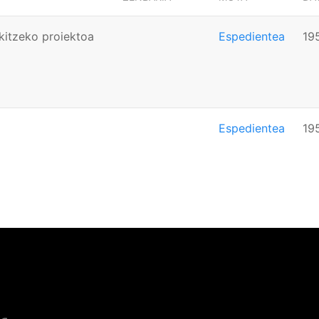
ikitzeko proiektoa
Espedientea
19
Espedientea
19