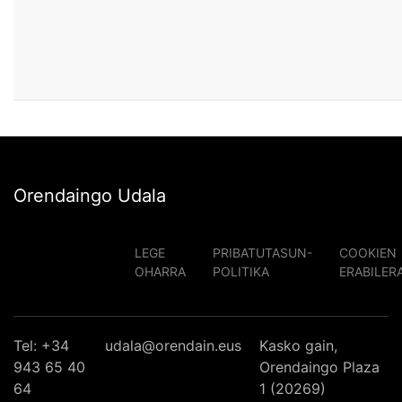
Orendaingo Udala
LEGE
PRIBATUTASUN-
COOKIEN
OHARRA
POLITIKA
ERABILER
Tel: +34
udala@orendain.eus
Kasko gain,
943 65 40
Orendaingo Plaza
64
1 (20269)