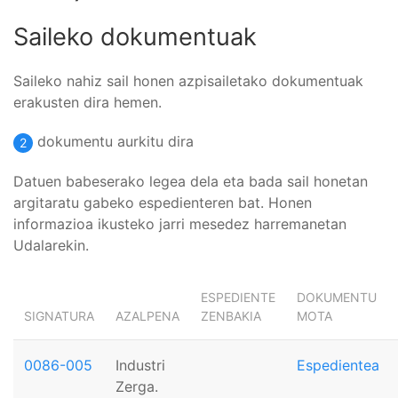
Saileko dokumentuak
Saileko nahiz sail honen azpisailetako dokumentuak
erakusten dira hemen.
dokumentu aurkitu dira
2
Datuen babeserako legea dela eta bada sail honetan
argitaratu gabeko espedienteren bat. Honen
informazioa ikusteko jarri mesedez harremanetan
Udalarekin.
ESPEDIENTE
DOKUMENTU
SIGNATURA
AZALPENA
ZENBAKIA
MOTA
0086-005
Industri
Espedientea
Zerga.