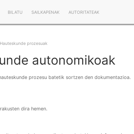
Main
BILATU
SAILKAPENAK
AUTORITATEAK
navigation
Hauteskunde prozesuak
kunde autonomikoak
hauteskunde prozesu batetik sortzen den dokumentazioa.
erakusten dira hemen.