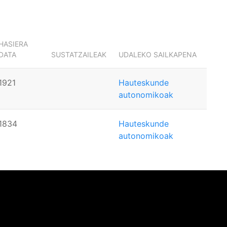
HASIERA
DATA
SUSTATZAILEAK
UDALEKO SAILKAPENA
1921
Hauteskunde
autonomikoak
1834
Hauteskunde
autonomikoak