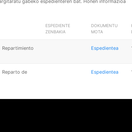
argitaratu gabeko espedienteren bat. Honen informazioa
ESPEDIENTE
DOKUMENTU
ZENBAKIA
MOTA
= Repartimiento
Espedientea
= Reparto de
Espedientea