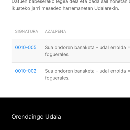
Datuen babeserako legea dela eta bada sail honetan 
ikusteko jarri mesedez harremanetan Udalarekin.
SIGNATURA
AZALPENA
0010-005
Sua ondoren banaketa - udal errolda 
foguerales.
0010-002
Sua ondoren banaketa - udal errolda 
foguerales.
Orendaingo Udala