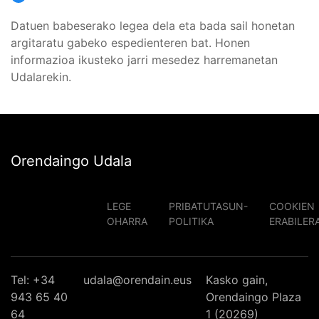
Datuen babeserako legea dela eta bada sail honetan
argitaratu gabeko espedienteren bat. Honen
informazioa ikusteko jarri mesedez harremanetan
Udalarekin.
Orendaingo Udala
LEGE
PRIBATUTASUN-
COOKIEN
OHARRA
POLITIKA
ERABILER
Tel: +34
udala@orendain.eus
Kasko gain,
943 65 40
Orendaingo Plaza
64
1 (20269)