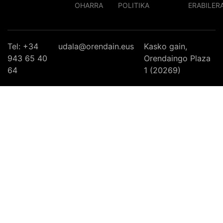
OHARRA
POLITIKA
ERABILER
Tel: +34
udala@orendain.eus
Kasko gain,
943 65 40
Orendaingo Plaza
64
1 (20269)