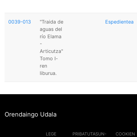
0039-013
"Traida de
Espedientea
aguas del
río Elama
-
Articutza"
Tomo I-
ren
liburua.
Orendaingo Udala
LEGE
PRIBATUTASUN-
COOKIEN