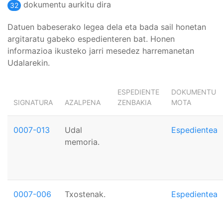
dokumentu aurkitu dira
32
Datuen babeserako legea dela eta bada sail honetan
argitaratu gabeko espedienteren bat. Honen
informazioa ikusteko jarri mesedez harremanetan
Udalarekin.
ESPEDIENTE
DOKUMENTU
SIGNATURA
AZALPENA
ZENBAKIA
MOTA
0007-013
Udal
Espedientea
memoria.
0007-006
Txostenak.
Espedientea