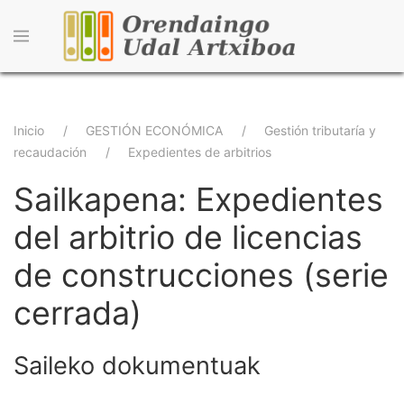
Pasar
al
contenido
principal
Sobrescribir
Inicio
GESTIÓN ECONÓMICA
Gestión tributaría y
recaudación
Expedientes de arbitrios
enlaces
Sailkapena: Expedientes
de
ayuda
del arbitrio de licencias
a
de construcciones (serie
la
cerrada)
navegación
Saileko dokumentuak