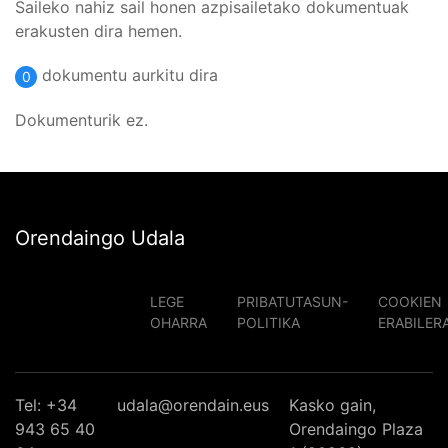
Saileko nahiz sail honen azpisailetako dokumentuak
erakusten dira hemen.
dokumentu aurkitu dira
0
Dokumenturik ez.
Orendaingo Udala
LEGE
PRIBATUTASUN-
COOKIEN
OHARRA
POLITIKA
ERABILER
Tel: +34
udala@orendain.eus
Kasko gain,
943 65 40
Orendaingo Plaza