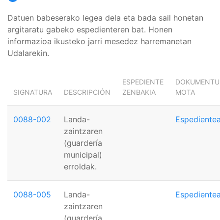
Datuen babeserako legea dela eta bada sail honetan
argitaratu gabeko espedienteren bat. Honen
informazioa ikusteko jarri mesedez harremanetan
Udalarekin.
ESPEDIENTE
DOKUMENTU
SIGNATURA
DESCRIPCIÓN
ZENBAKIA
MOTA
0088-002
Landa-
Espediente
zaintzaren
(guardería
municipal)
erroldak.
0088-005
Landa-
Espediente
zaintzaren
(guardería