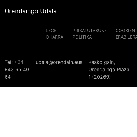
Orendaingo Udala
LEGE
PRIBATUTASUN-
COOKIEN
OHARRA
POLITIKA
ERABILER
Tel: +34
udala@orendain.eus
Kasko gain,
943 65 40
Orendaingo Plaza
64
1 (20269)