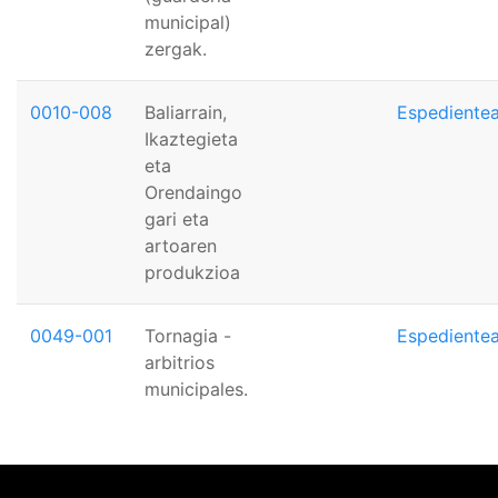
municipal)
zergak.
0010-008
Baliarrain,
Espediente
Ikaztegieta
eta
Orendaingo
gari eta
artoaren
produkzioa
0049-001
Tornagia -
Espediente
arbitrios
municipales.