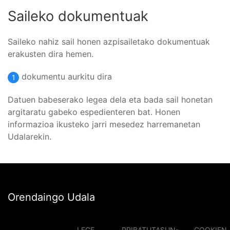
Saileko dokumentuak
Saileko nahiz sail honen azpisailetako dokumentuak
erakusten dira hemen.
dokumentu aurkitu dira
1
Datuen babeserako legea dela eta bada sail honetan
argitaratu gabeko espedienteren bat. Honen
informazioa ikusteko jarri mesedez harremanetan
Udalarekin.
Orendaingo Udala
LEGE
PRIBATUTASUN-
COOKIEN