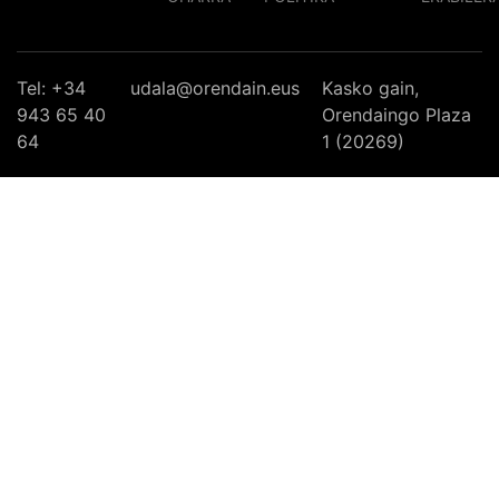
Tel: +34
udala@orendain.eus
Kasko gain,
943 65 40
Orendaingo Plaza
64
1 (20269)