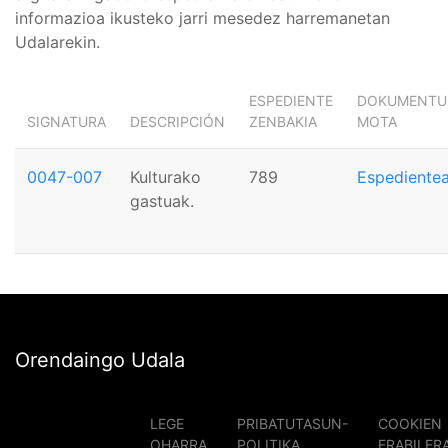
informazioa ikusteko jarri mesedez harremanetan
Udalarekin.
ESPEDIENTE
DOKUMENTU
SIGNATURA
DESCRIPCIÓN
ZENBAKIA
MOTA
0047-007
Kulturako
789
Espediente
gastuak.
Orendaingo Udala
LEGE
PRIBATUTASUN-
COOKIEN
OHARRA
POLITIKA
ERABILER