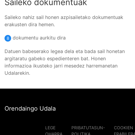
Saileko dokumentuak
Saileko nahiz sail honen azpisailetako dokumentuak
erakusten dira hemen.
dokumentu aurkitu dira
8
Datuen babeserako legea dela eta bada sail honetan
argitaratu gabeko espedienteren bat. Honen
informazioa ikusteko jarri mesedez harremanetan
Udalarekin.
Orendaingo Udala
LEGE
PRIBATUTASUN-
COOKIEN
OHARRA
POLITIKA
ERABILER