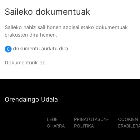
Saileko dokumentuak
Saileko nahiz sail honen azpisailetako dokumentuak
erakusten dira hemen.
dokumentu aurkitu dira
0
Dokumenturik ez.
Orendaingo Udala
LEGE
PRIBATUTASUN-
COOKIEN
OHARRA
POLITIKA
ERABILER