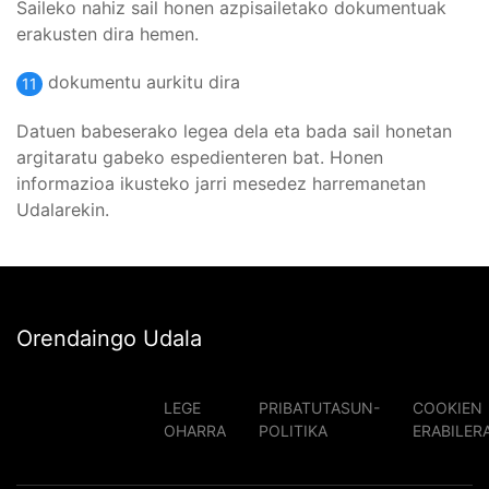
Saileko nahiz sail honen azpisailetako dokumentuak
erakusten dira hemen.
dokumentu aurkitu dira
11
Datuen babeserako legea dela eta bada sail honetan
argitaratu gabeko espedienteren bat. Honen
informazioa ikusteko jarri mesedez harremanetan
Udalarekin.
Orendaingo Udala
LEGE
PRIBATUTASUN-
COOKIEN
OHARRA
POLITIKA
ERABILER