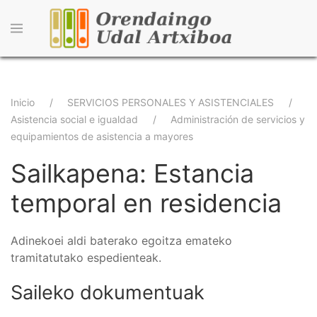
Pasar
al
contenido
principal
Sobrescribir
Inicio
SERVICIOS PERSONALES Y ASISTENCIALES
Asistencia social e igualdad
Administración de servicios y
enlaces
equipamientos de asistencia a mayores
de
Sailkapena: Estancia
ayuda
temporal en residencia
a
la
Adinekoei aldi baterako egoitza emateko
navegación
tramitatutako espedienteak.
Saileko dokumentuak