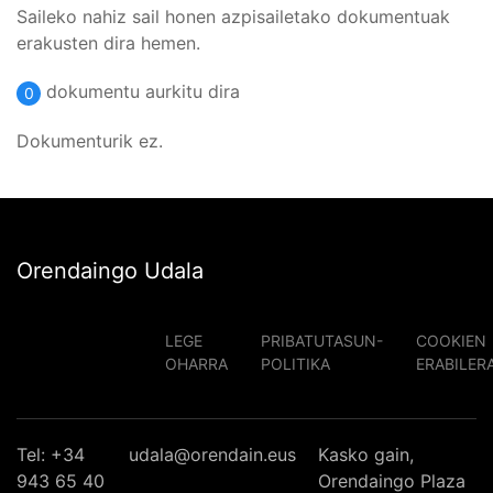
Saileko nahiz sail honen azpisailetako dokumentuak
erakusten dira hemen.
dokumentu aurkitu dira
0
Dokumenturik ez.
Orendaingo Udala
LEGE
PRIBATUTASUN-
COOKIEN
OHARRA
POLITIKA
ERABILER
Tel: +34
udala@orendain.eus
Kasko gain,
943 65 40
Orendaingo Plaza