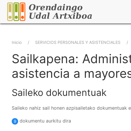
Pasar
al
contenido
principal
Sobrescribir
Inicio
SERVICIOS PERSONALES Y ASISTENCIALES
enlaces
Sailkapena: Adminis
de
asistencia a mayore
ayuda
a
Saileko dokumentuak
la
Saileko nahiz sail honen azpisailetako dokumentuak 
navegación
dokumentu aurkitu dira
9