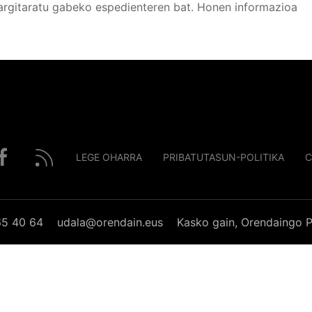
argitaratu gabeko espedienteren bat. Honen informazioa
LEGE OHARRA
PRIBATUTASUN-POLITIKA
C
65 40 64
udala@orendain.eus
Kasko gain, Orendaingo P