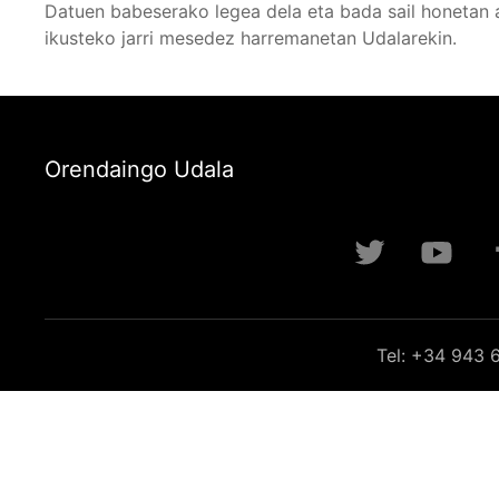
Datuen babeserako legea dela eta bada sail honetan 
ikusteko jarri mesedez harremanetan Udalarekin.
Orendaingo Udala
Tel: +34 943 