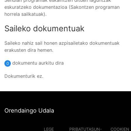
Sendian programak eskaintzen dituen laguntzak
eskuratzeko dokumentazioa (Sakontzen programan
horrela sailkatuak).
Saileko dokumentuak
Saileko nahiz sail honen azpisailetako dokumentuak
erakusten dira hemen.
dokumentu aurkitu dira
0
Dokumenturik ez.
Orendaingo Udala
LEGE
PRIBATUTASUN-
COOKIEN