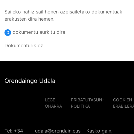
Saileko nahiz sail honen azpisailetako dokumentuak
erakusten dira hemen.
dokumentu aurkitu dira
0
Dokumenturik ez.
Orendaingo Udala
LEGE
PRIBATUTASUN-
COOKIEN
OHARRA
POLITIKA
ERABILER
Tel: +34
udala@orendain.eus
Kasko gain,