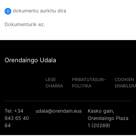
dokumentu aurkitu dira
0
Dokumenturik ez.
Orendaingo Udala
LEGE
PRIBATUTASUN-
COOKIEN
OHARRA
POLITIKA
ERABILER
Tel: +34
udala@orendain.eus
Kasko gain,
943 65 40
Orendaingo Plaza
64
1 (20269)