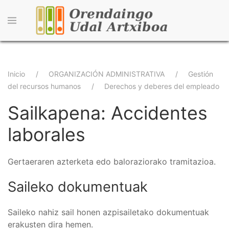
Pasar
al
contenido
principal
Sobrescribir
Inicio
ORGANIZACIÓN ADMINISTRATIVA
Gestión
del recursos humanos
Derechos y deberes del empleado
enlaces
Sailkapena: Accidentes
de
ayuda
laborales
a
Gertaeraren azterketa edo baloraziorako tramitazioa.
la
navegación
Saileko dokumentuak
Saileko nahiz sail honen azpisailetako dokumentuak
erakusten dira hemen.