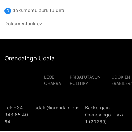
dokumentu aurkitu dira
0
Dokumenturik ez.
Orendaingo Udala
LEGE
PRIBATUTASUN-
COOKIEN
OHARRA
POLITIKA
ERABILER
Tel: +34
udala@orendain.eus
Kasko gain,
943 65 40
Orendaingo Plaza
64
1 (20269)