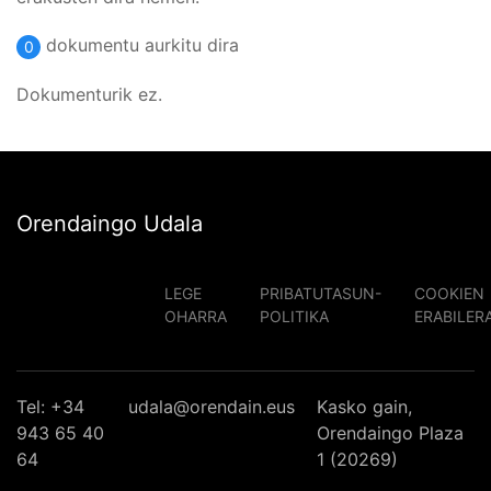
dokumentu aurkitu dira
0
Dokumenturik ez.
Orendaingo Udala
LEGE
PRIBATUTASUN-
COOKIEN
OHARRA
POLITIKA
ERABILER
Tel: +34
udala@orendain.eus
Kasko gain,
943 65 40
Orendaingo Plaza
64
1 (20269)