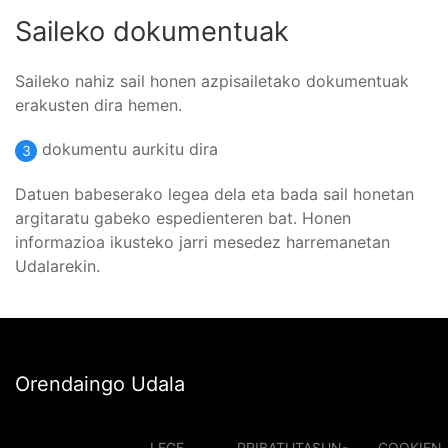
Saileko dokumentuak
Saileko nahiz sail honen azpisailetako dokumentuak
erakusten dira hemen.
dokumentu aurkitu dira
3
Datuen babeserako legea dela eta bada sail honetan
argitaratu gabeko espedienteren bat. Honen
informazioa ikusteko jarri mesedez harremanetan
Udalarekin.
Orendaingo Udala
LEGE
PRIBATUTASUN-
COOKIEN