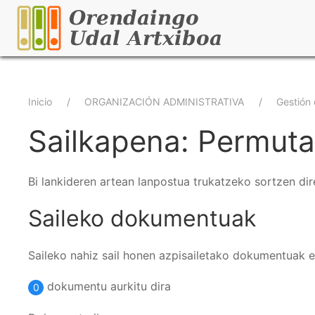
Pasar
al
contenido
principal
Sobrescribir
Inicio
ORGANIZACIÓN ADMINISTRATIVA
Gestión
enlaces
Sailkapena: Permuta
de
Bi lankideren artean lanpostua trukatzeko sortzen d
ayuda
Saileko dokumentuak
a
la
Saileko nahiz sail honen azpisailetako dokumentuak 
navegación
dokumentu aurkitu dira
0