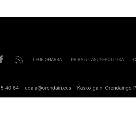
LEGE OHARRA
PRIBATUTASUN-POLITIKA
C
65 40 64
udala@orendain.eus
Kasko gain, Orendaingo P