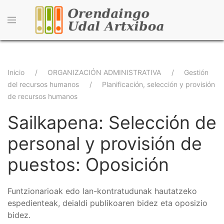
Pasar
al
contenido
principal
Sobrescribir
Inicio
ORGANIZACIÓN ADMINISTRATIVA
Gestión
del recursos humanos
Planificación, selección y provisión
enlaces
de recursos humanos
de
Sailkapena: Selección de
ayuda
personal y provisión de
a
puestos: Oposición
la
navegación
Funtzionarioak edo lan-kontratudunak hautatzeko
espedienteak, deialdi publikoaren bidez eta oposizio
bidez.