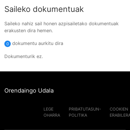
Saileko dokumentuak
Saileko nahiz sail honen azpisailetako dokumentuak
erakusten dira hemen.
dokumentu aurkitu dira
0
Dokumenturik ez.
Orendaingo Udala
LEGE
PRIBATUTASUN-
COOKIEN
OHARRA
POLITIKA
ERABILER