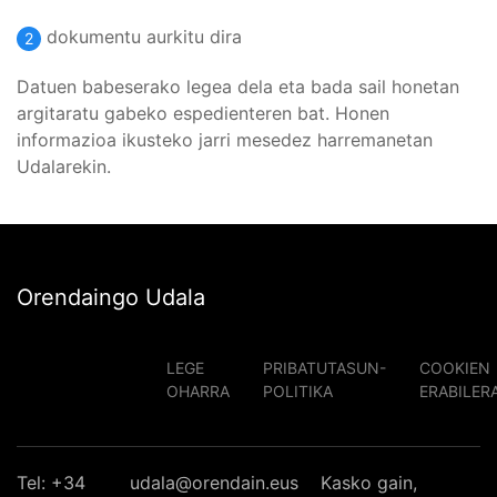
dokumentu aurkitu dira
2
Datuen babeserako legea dela eta bada sail honetan
argitaratu gabeko espedienteren bat. Honen
informazioa ikusteko jarri mesedez harremanetan
Udalarekin.
Orendaingo Udala
LEGE
PRIBATUTASUN-
COOKIEN
OHARRA
POLITIKA
ERABILER
Tel: +34
udala@orendain.eus
Kasko gain,