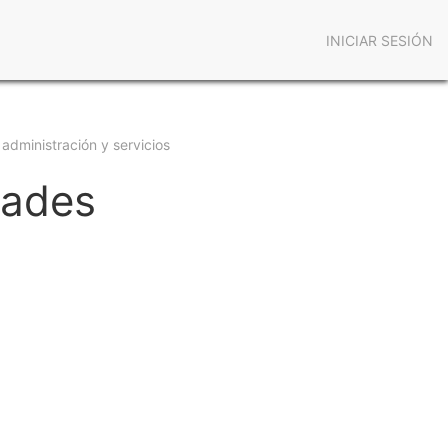
Menú
INICIAR SESIÓN
de
cuenta
de
 administración y servicios
usuario
dades