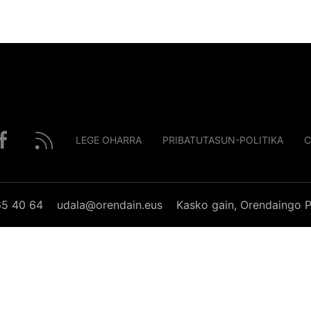
LEGE OHARRA
PRIBATUTASUN-POLITIKA
C
65 40 64
udala@orendain.eus
Kasko gain, Orendaingo P