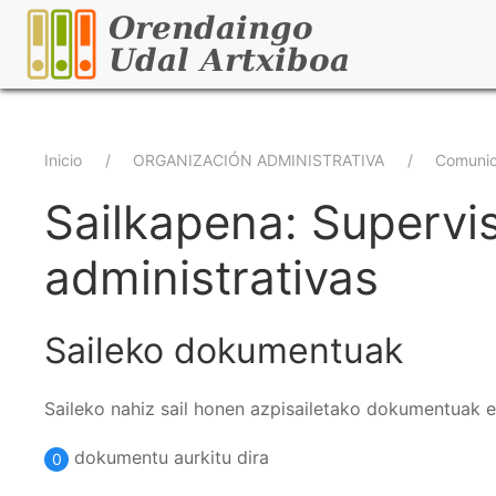
Pasar
al
contenido
principal
Sobrescribir
Inicio
ORGANIZACIÓN ADMINISTRATIVA
Comunic
enlaces
Sailkapena: Supervis
de
administrativas
ayuda
a
Saileko dokumentuak
la
Saileko nahiz sail honen azpisailetako dokumentuak 
navegación
dokumentu aurkitu dira
0