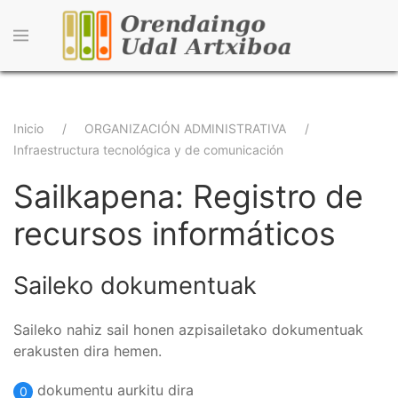
Pasar
al
contenido
principal
Sobrescribir
Inicio
ORGANIZACIÓN ADMINISTRATIVA
Infraestructura tecnológica y de comunicación
enlaces
Sailkapena: Registro de
de
ayuda
recursos informáticos
a
Saileko dokumentuak
la
navegación
Saileko nahiz sail honen azpisailetako dokumentuak
erakusten dira hemen.
dokumentu aurkitu dira
0