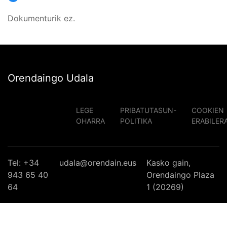
Dokumenturik ez.
Orendaingo Udala
LEGE
PRIBATUTASUN-
COOKIEN
OHARRA
POLITIKA
ERABILER
Tel: +34
udala@orendain.eus
Kasko gain,
943 65 40
Orendaingo Plaza
64
1 (20269)