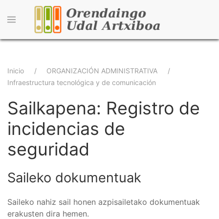
Pasar
al
contenido
principal
Sobrescribir
Inicio
ORGANIZACIÓN ADMINISTRATIVA
Infraestructura tecnológica y de comunicación
enlaces
Sailkapena: Registro de
de
ayuda
incidencias de
a
seguridad
la
navegación
Saileko dokumentuak
Saileko nahiz sail honen azpisailetako dokumentuak
erakusten dira hemen.