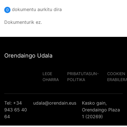
dokumentu aurkitu dira
0
Dokumenturik ez.
Orendaingo Udala
LEGE
PRIBATUTASUN-
COOKIEN
OHARRA
POLITIKA
ERABILER
Tel: +34
udala@orendain.eus
Kasko gain,
943 65 40
Orendaingo Plaza
64
1 (20269)