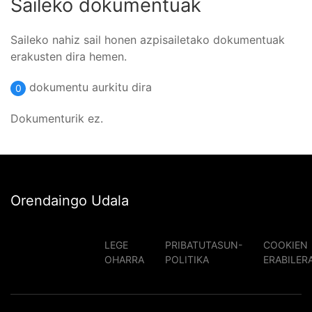
Saileko dokumentuak
Saileko nahiz sail honen azpisailetako dokumentuak
erakusten dira hemen.
dokumentu aurkitu dira
0
Dokumenturik ez.
Orendaingo Udala
LEGE
PRIBATUTASUN-
COOKIEN
OHARRA
POLITIKA
ERABILER