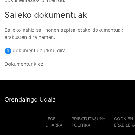
dokumentazioa biltzen du.
Saileko dokumentuak
Saileko nahiz sail honen azpisailetako dokumentuak
erakusten dira hemen.
dokumentu aurkitu dira
0
Dokumenturik ez.
Orendaingo Udala
LEGE
PRIBATUTASUN-
COOKIEN
OHARRA
POLITIKA
ERABILER