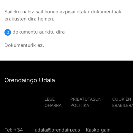
Saileko nahiz sail honen azpisailetako dokumentuak
erakusten dira hemen.
dokumentu aurkitu dira
0
Dokumenturik ez.
Orendaingo Udala
LEGE
PRIBATUTASUN-
COOKIEN
OHARRA
POLITIKA
ERABILER
Tel: +34
udala@orendain.eus
Kasko gain,