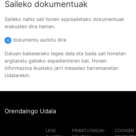
Saileko dokumentuak
Saileko nahiz sail honen azpisailetako dokumentuak
erakusten dira hemen.
dokumentu aurkitu dira
6
Datuen babeserako legea dela eta bada sail honetan
argitaratu gabeko espedienteren bat. Honen
informazioa ikusteko jarri mesedez harremanetan
Udalarekin.
Orendaingo Udala
LEGE
PRIBATUTASUN-
COOKIEN