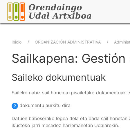
Pasar
al
contenido
principal
Sobrescribir
Inicio
ORGANIZACIÓN ADMINISTRATIVA
Administ
enlaces
Sailkapena: Gestión 
de
Saileko dokumentuak
ayuda
a
Saileko nahiz sail honen azpisailetako dokumentuak 
la
dokumentu aurkitu dira
2
navegación
Datuen babeserako legea dela eta bada sail honetan 
ikusteko jarri mesedez harremanetan Udalarekin.