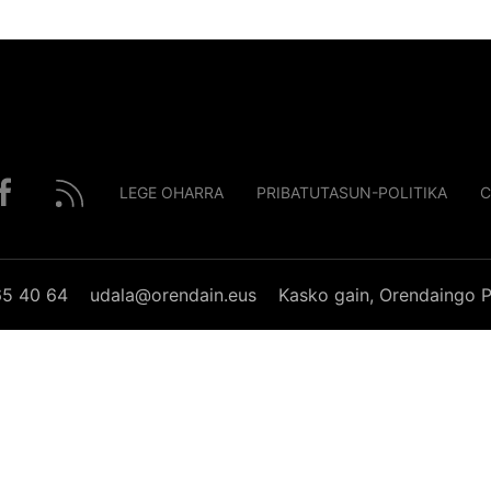
LEGE OHARRA
PRIBATUTASUN-POLITIKA
C
65 40 64
udala@orendain.eus
Kasko gain, Orendaingo P