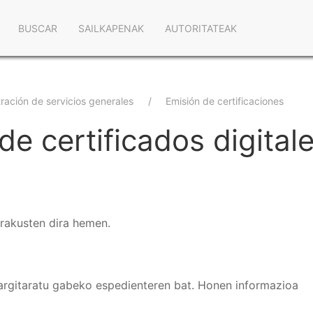
Navegación
BUSCAR
SAILKAPENAK
AUTORITATEAK
principal
ración de servicios generales
Emisión de certificaciones
de certificados digital
erakusten dira hemen.
argitaratu gabeko espedienteren bat. Honen informazioa