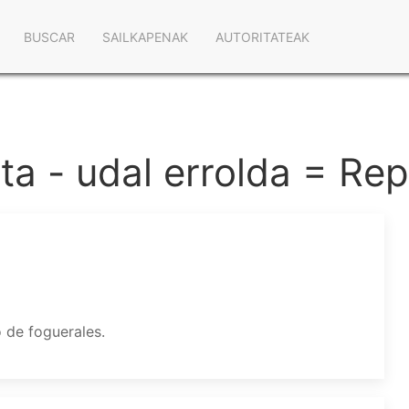
Navegación
BUSCAR
SAILKAPENAK
AUTORITATEAK
principal
a - udal errolda = Rep
 de foguerales.