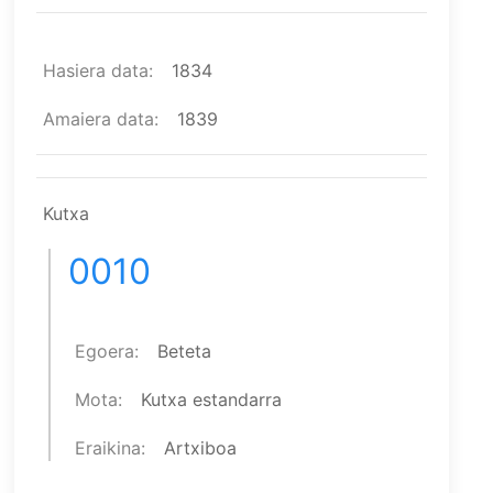
Hasiera data
1834
Amaiera data
1839
Kutxa
0010
Egoera
Beteta
Mota
Kutxa estandarra
Eraikina
Artxiboa