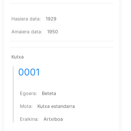
Hasiera data
1929
Amaiera data
1950
Kutxa
0001
Egoera
Beteta
Mota
Kutxa estandarra
Eraikina
Artxiboa