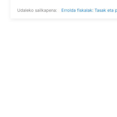
Udaleko sailkapena
Errolda fiskalak: Tasak eta 