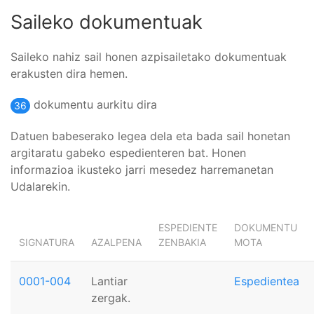
Saileko dokumentuak
Saileko nahiz sail honen azpisailetako dokumentuak
erakusten dira hemen.
dokumentu aurkitu dira
36
Datuen babeserako legea dela eta bada sail honetan
argitaratu gabeko espedienteren bat. Honen
informazioa ikusteko jarri mesedez harremanetan
Udalarekin.
ESPEDIENTE
DOKUMENTU
SIGNATURA
AZALPENA
ZENBAKIA
MOTA
0001-004
Lantiar
Espedientea
zergak.