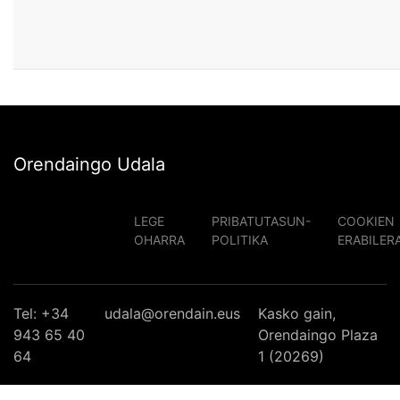
Orendaingo Udala
LEGE
PRIBATUTASUN-
COOKIEN
OHARRA
POLITIKA
ERABILER
Tel: +34
udala@orendain.eus
Kasko gain,
943 65 40
Orendaingo Plaza
64
1 (20269)