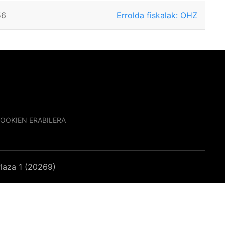
56
Errolda fiskalak: OHZ
OOKIEN ERABILERA
laza 1 (20269)