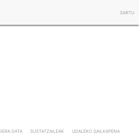
User
SARTU
acco
men
IERA DATA
SUSTATZAILEAK
UDALEKO SAILKAPENA