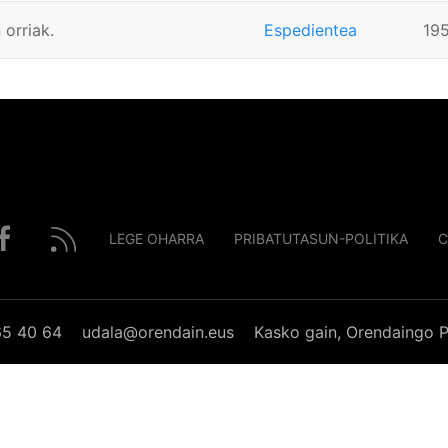
 orriak.
Espedientea
19
LEGE OHARRA
PRIBATUTASUN-POLITIKA
C
65 40 64
udala@orendain.eus
Kasko gain, Orendaingo P