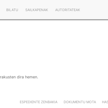
Main
BILATU
SAILKAPENAK
AUTORITATEAK
navigation
erakusten dira hemen.
ESPEDIENTE ZENBAKIA
DOKUMENTU MOTA
HAS