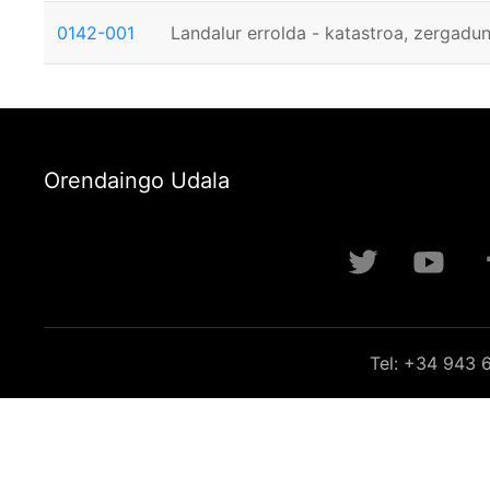
0142-001
Landalur errolda - katastroa, zergadun
Orendaingo Udala
Tel: +34 943 