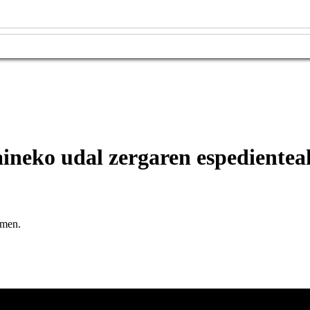
neko udal zergaren espedienteak 
emen.