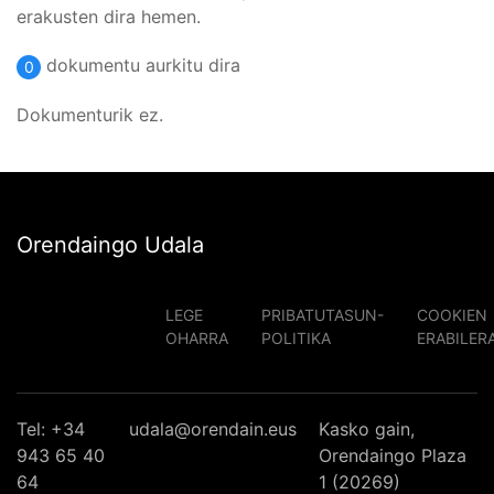
erakusten dira hemen.
dokumentu aurkitu dira
0
Dokumenturik ez.
Orendaingo Udala
LEGE
PRIBATUTASUN-
COOKIEN
OHARRA
POLITIKA
ERABILER
Tel: +34
udala@orendain.eus
Kasko gain,
943 65 40
Orendaingo Plaza
64
1 (20269)